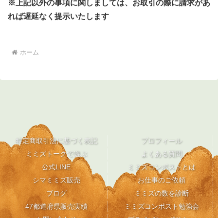
※上記以外の事項に関しましては、お取引の際に請求があ
れば遅延なく提示いたします
ホーム
特定商取引法に基づく表記
プロフィール
ミミズトークで遊ぶ
よくある質問
公式LINE
ミミズコンポストとは
シマミミズ販売
お仕事のご依頼
ブログ
ミミズの数を診断
47都道府県販売実績
ミミズコンポスト勉強会