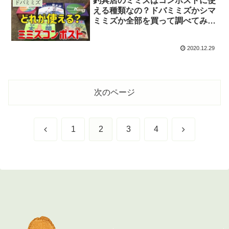
釣具店のミミズはコンポストに使
ドバミミズ
える種類なの？ドバミミズかシマ
ミミズか全部を買って調べてみ
た。
2020.12.29
次のページ
前
次
1
2
3
4
へ
へ