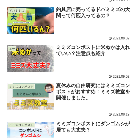
2021.09.03
釣具店に売ってるドバミミズの大
ドバミミズ
関って何匹入ってるの？
2021.09.02
ミミズコンポストに米ぬかは入れ
エサ
ていい？注意点も紹介
2021.09.02
夏休みの自由研究にはミミズコン
ミミズコンポスト
ポストがおすすめ！ミミズ教室を
開催しました。
2021.08.19
ミミズコンポストにダンゴムシが
ミミズコンポスト
居ても大丈夫？